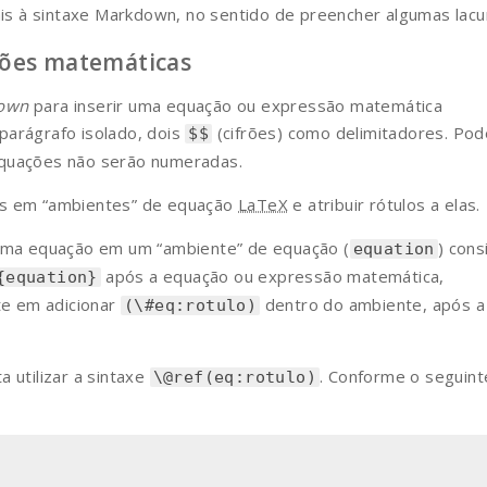
s à sintaxe Markdown, no sentido de preencher algumas lacu
sões matemáticas
down
para inserir uma equação ou expressão matemática
parágrafo isolado, dois
(cifrões) como delimitadores. Pod
$$
equações não serão numeradas.
as em “ambientes” de equação
LaTeX
e atribuir rótulos a elas.
 uma equação em um “ambiente” de equação (
) cons
equation
após a equação ou expressão matemática,
{equation}
ste em adicionar
dentro do ambiente, após a
(\#eq:rotulo)
 utilizar a sintaxe
. Conforme o seguint
\@ref(eq:rotulo)