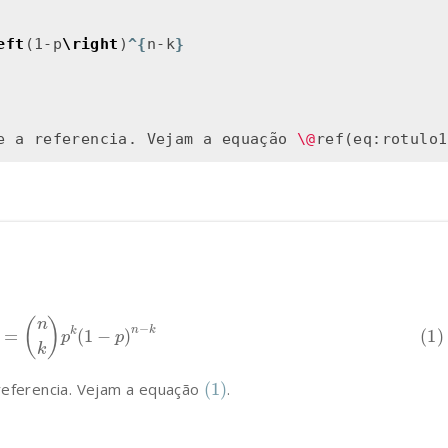
eft
(1-p
\right
)
^{
n-k
}
e a referencia. Vejam a equação 
\@
k
)
=
(
n
k
)
p
k
(
1
−
p
)
n
−
k
(1)
referencia. Vejam a equação
.