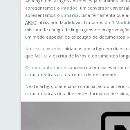
Ao longo dos artigos anteriores já tratamos sob
apresentamos o
Pandoc
, um conversor universa
apresentamos o
Limarka
, uma ferramenta que a
ABNT
utilizando Markdown; tratamos do
R Mark
mistura de código de linguagens de programaç
um modo especial de execução de documentos 
No
texto anterior
iniciamos um artigo em duas p
que facilita a escrita de livros e documentos lo
O
texto anterior
se concentrou em apresentar o B
características e a estrutura do documento.
Neste artigo, que é uma continuação do anterior,
características dos diferentes formatos de saída