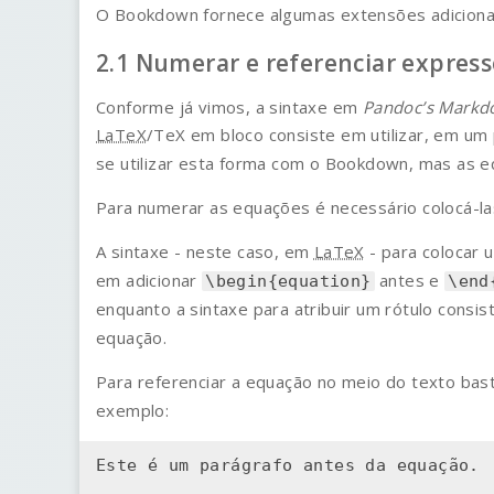
O Bookdown fornece algumas extensões adicionai
Numerar e referenciar expres
Conforme já vimos, a sintaxe em
Pandoc’s Mark
LaTeX
/TeX em bloco consiste em utilizar, em um 
se utilizar esta forma com o Bookdown, mas as 
Para numerar as equações é necessário colocá-l
A sintaxe - neste caso, em
LaTeX
- para colocar
em adicionar
antes e
\begin{equation}
\end
enquanto a sintaxe para atribuir um rótulo consi
equação.
Para referenciar a equação no meio do texto basta
exemplo: