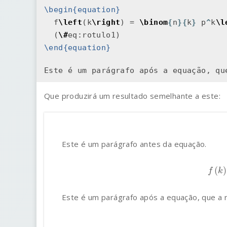
\begin{equation}
  f
\left
(k
\right
) = 
\binom
{
n
}{
k
}
 p
^
k
\l
  (
\#
\end{equation}
Este é um parágrafo após a equação, qu
Que produzirá um resultado semelhante a este:
Este é um parágrafo antes da equação.
(1)
f
(
Este é um parágrafo após a equação, que a 