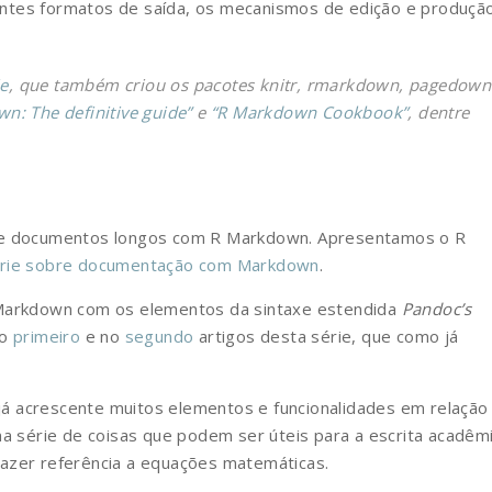
erentes formatos de saída, os mecanismos de edição e produção
ie
, que também criou os pacotes
knitr
,
rmarkdown
,
pagedown
n: The definitive guide”
e
“R Markdown Cookbook”
, dentre
s e documentos longos com R Markdown. Apresentamos o R
rie sobre documentação com Markdown
.
 Markdown com os elementos da sintaxe estendida
Pandoc’s
no
primeiro
e no
segundo
artigos desta série, que como já
já acrescente muitos elementos e funcionalidades em relação
ma série de coisas que podem ser úteis para a escrita acadêmi
azer referência a equações matemáticas.