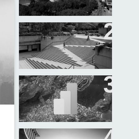
Norma de desempenho NBR
15.575: Funcionalidade e
acessibilidade
Pesquisa automatizada de
dados de mercado - parte 2:
Tratamento de dados no
Power BI
O que são Fundos de