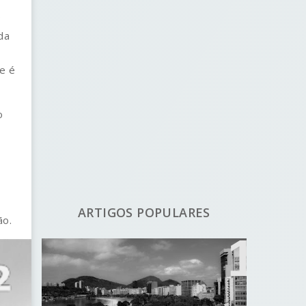
;
da
ue é
o
ARTIGOS POPULARES
ão.
Avaliação de imóveis urbanos:
Método comparativo -
Tratamento por fatores passo
a passo