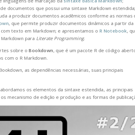
re linguagens de marcação da
sintaxe básica Markdown
;
l de documentos que possui uma sintaxe Markdown estendida
juda a produzir documentos acadêmicos conforme as normas 
down
, que permite produzir documentos dinâmicos a partir da
ão com texto em Markdown; e apresentamos o
R Notebook
, q
R Markdown para
Literate Programming
.
artes sobre o
Bookdown
, que é um pacote R de código abert
ngos com o R Markdown.
ookdown, as dependências necessárias, suas principais
 abordamos os elementos da sintaxe estendida, as principais
, os mecanismo de edição e produção e as formas de publicaç