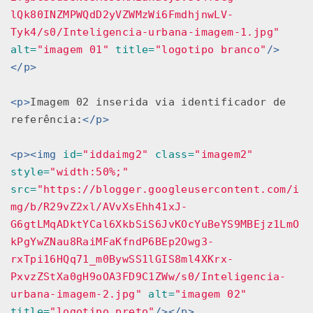
lQk80INZMPWQdD2yVZWMzWi6FmdhjnwLV-
Tyk4/s0/Inteligencia-urbana-imagem-1.jpg"
alt=
"imagem 01"
title=
"logotipo branco"
/>
</p>
<p>
Imagem 02 inserida via identificador de 
referência:
</p>
<p><img
id=
"iddaimg2"
class=
"imagem2"
style=
"width:50%;"
src=
"https://blogger.googleusercontent.com/i
mg/b/R29vZ2xl/AVvXsEhh41xJ-
G6gtLMqADktYCal6XkbSiS6JvKOcYuBeYS9MBEjz1LmO
kPgYwZNau8RaiMFaKfndP6BEp2Owg3-
rxTpi16HQq71_m0BywSS1lGIS8ml4XKrx-
PxvzZStXa0gH9oOA3FD9C1ZWw/s0/Inteligencia-
urbana-imagem-2.jpg"
alt=
"imagem 02"
title=
"logotipo preto"
/></p>