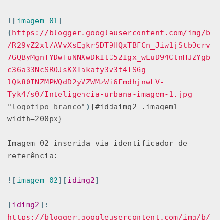
![
imagem 01
]
(
https://blogger.googleusercontent.com/img/b
/R29vZ2xl/AVvXsEgkrSDT9HQxTBFCn_Jiw1jStbOcrv
7GQByMgnTYDwfuNNXwDkItC52Igx_wLuD94ClnHJ2Ygb
c36a33NcSROJsKXIakaty3v3t4TSGg-
lQk80INZMPWQdD2yVZWMzWi6FmdhjnwLV-
Tyk4/s0/Inteligencia-urbana-imagem-1.jpg
"logotipo branco"
)
{#iddaimg2 .imagem1 
width=200px}

Imagem 02 inserida via identificador de 
referência:

![
imagem 02
][
idimg2
]
[
idimg2
]:
https://blogger.googleusercontent.com/img/b/