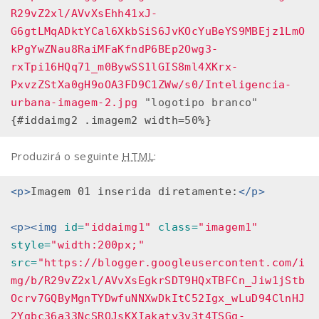
R29vZ2xl/AVvXsEhh41xJ-
G6gtLMqADktYCal6XkbSiS6JvKOcYuBeYS9MBEjz1LmO
kPgYwZNau8RaiMFaKfndP6BEp2Owg3-
rxTpi16HQq71_m0BywSS1lGIS8ml4XKrx-
PxvzZStXa0gH9oOA3FD9C1ZWw/s0/Inteligencia-
urbana-imagem-2.jpg
"logotipo branco"
Produzirá o seguinte
HTML
:
<p>
Imagem 01 inserida diretamente:
</p>
<p><img
id=
"iddaimg1"
class=
"imagem1"
style=
"width:200px;"
src=
"https://blogger.googleusercontent.com/i
mg/b/R29vZ2xl/AVvXsEgkrSDT9HQxTBFCn_Jiw1jStb
Ocrv7GQByMgnTYDwfuNNXwDkItC52Igx_wLuD94ClnHJ
2Ygbc36a33NcSROJsKXIakaty3v3t4TSGg-