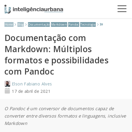
Home
Blog
Documentação
Markdown
Pandoc
Tecnologia
HOME
Documentação com
SERVIÇOS
Markdown: Múltiplos
AVALIAÇÃO DE
CONTEÚDO
formatos e possibilidades
IMÓVEIS
com Pandoc
VISTORIAS PREDIAIS
LIVROS
CONTATO
Elson Fabiano Alves
PERÍCIAS E
CURSOS
BLOG
17 de abril de 2021
ASSISTÊNCIA
ESTUDOS E PROJETOS
LEIS E NORMAS
O Pandoc é um conversor de documentos capaz de
SOBRE MIM
converter entre diversos formatos e linguagens, inclusive
Markdown