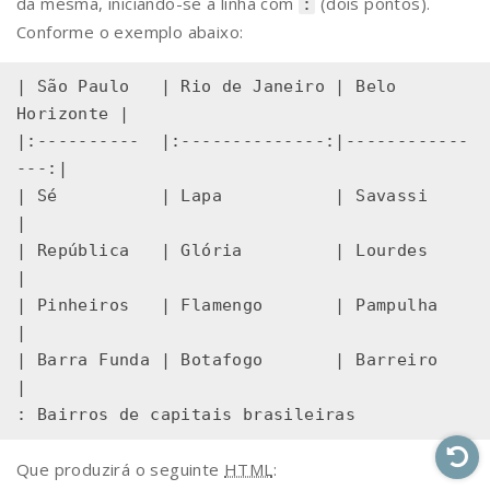
da mesma, iniciando-se a linha com
(dois pontos).
:
Conforme o exemplo abaixo:
| São Paulo   | Rio de Janeiro | Belo 
Horizonte |

|:----------  |:--------------:|------------
---:|

| Sé          | Lapa           | Savassi        
|

| República   | Glória         | Lourdes        
|

| Pinheiros   | Flamengo       | Pampulha       
|

| Barra Funda | Botafogo       | Barreiro       
|

Que produzirá o seguinte
HTML
: