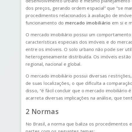
desenvolvimento urbano e mesmo planejamento u
dos preços, gerando ordem espacial” que “se man
procedimentos relacionados à avaliação de imóv
funcionamento do
mercado imobiliário
em si e 
O mercado imobiliário possui um comportamento 
características especiais dos imóveis e do merc
entre os imóveis. O solo urbano não pode ser uti
heterogeneamente distribuída. Os imóveis estão
regional, nacional e global.
O mercado imobiliário possui diversas restrições
de suas localizações, o que dificulta a comparaçã
disso, “é fácil concluir que o mercado imobiliário 
acarreta diversas implicações na análise, que ten
Normas
No Brasil, a norma que baliza os procedimentos 
partes com os seguintes temas: