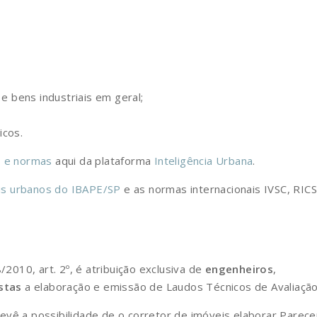
e bens industriais em geral;
icos.
s e normas
aqui da plataforma
Inteligência Urbana
.
is urbanos do IBAPE/SP
e as normas internacionais IVSC, RICS
/2010, art. 2º, é atribuição exclusiva de
engenheiros
,
stas
a elaboração e emissão de Laudos Técnicos de Avaliação
evê a possibilidade de o corretor de imóveis elaborar Parece