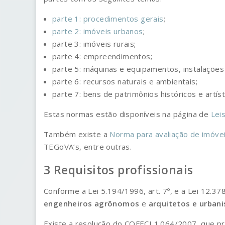
parte 1: procedimentos gerais
;
parte 2: imóveis urbanos
;
parte 3: imóveis rurais;
parte 4: empreendimentos;
parte 5: máquinas e equipamentos, instalações 
parte 6: recursos naturais e ambientais;
parte 7: bens de patrimônios históricos e artíst
Estas normas estão disponíveis na página de
Lei
Também existe a
Norma para avaliação de imóve
TEGoVA’s, entre outras.
Requisitos profissionais
Conforme a Lei 5.194/1996, art. 7º, e a Lei 12.378
engenheiros agrônomos
e
arquitetos e urbani
Existe a resolução do COFECI 1.064/2007, que pr