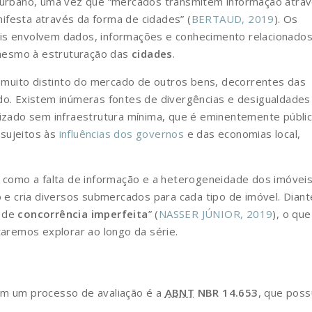
rbano, uma vez que “mercados transmitem informação atra
ifesta através da forma de cidades” (
BERTAUD, 2019
). Os
eis envolvem dados, informações e conhecimento relacionado
mesmo à estruturação das
cidades
.
muito distinto do mercado de outros bens, decorrentes das
ado. Existem inúmeras fontes de divergências e desigualdades
lizado sem infraestrutura mínima, que é eminentemente públic
 sujeitos às
influências dos governos
e das economias local,
, como a falta de informação e a heterogeneidade dos imóvei
o e cria diversos submercados para cada tipo de imóvel. Diant
é de
concorrência imperfeita
” (
NASSER JÚNIOR, 2019
), o que
taremos explorar ao longo da série.
em um processo de avaliação é a
ABNT
NBR 14.653
, que poss