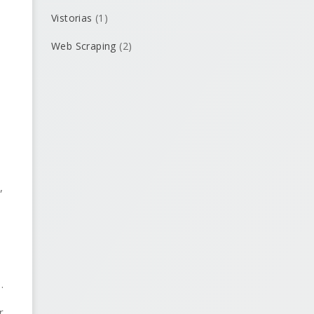
Vistorias
(1)
Web Scraping
(2)
,
.
r