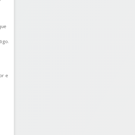
que
igo.
or e