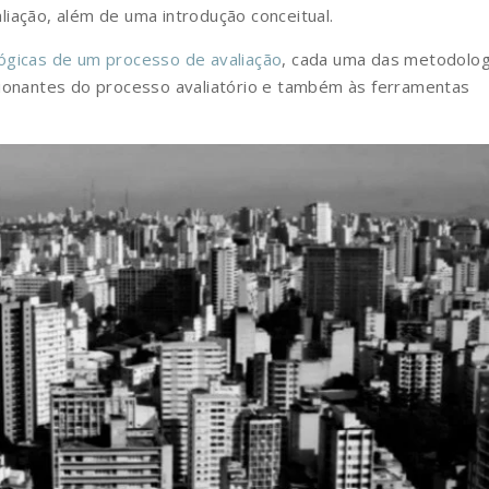
iação, além de uma introdução conceitual.
ógicas de um processo de avaliação
, cada uma das metodolog
cionantes do processo avaliatório e também às ferramentas