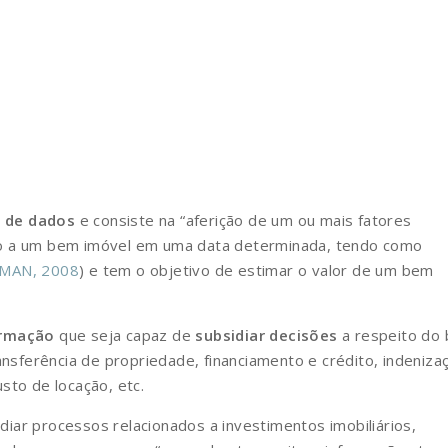
a de dados
e consiste na “aferição de um ou mais fatores
ão a um bem imóvel em uma data determinada, tendo como
MAN, 2008
) e tem o objetivo de estimar o valor de um bem
ormação
que seja capaz de
subsidiar decisões
a respeito do
ansferência de propriedade, financiamento e crédito, indeniza
sto de locação, etc.
iar processos relacionados a investimentos imobiliários,